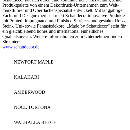
Produkt­palette von einem Dekor­druck-Unter­nehmen zum Welt­
markt­führer und Ober­flächen­spezialist entwickelt. Mit langjähriger
Fach- und Design­expertise kreiert Schatt­decor inno­vative Produkte
mit Printed, Impregnated und Finished Surfaces und gestal­tet Holz-,
Stein-, Uni- sowie Fantasiedekore. „Made by Schattdecor“ steht für
ein gleich­bleibend hohes und inter­national ein­heit­liches
Qualitätsniveau.
Weitere Informationen zum Unternehmen finden
Sie unter:
www.schattdecor.de
NEWPORT MAPLE
KALAHARI
AMBERWOOD
NOCE TORTONA
WALHALLA BEECH