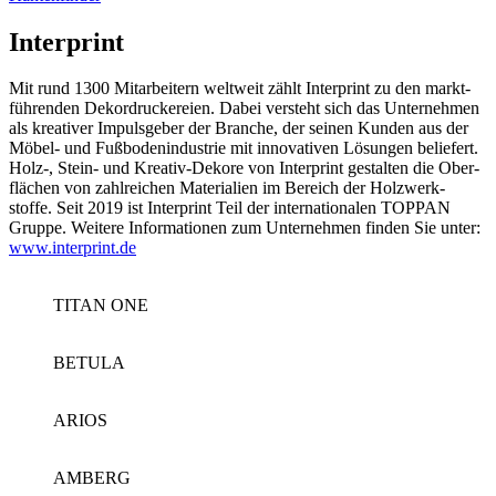
Interprint
Mit rund 1300 Mit­arbeitern weltweit zählt Inter­print zu den markt­
führenden Dekor­druck­ereien. Dabei versteht sich das Unter­nehmen
als krea­tiver Impuls­geber der Branche, der seinen Kunden aus der
Möbel- und Fuß­boden­indus­trie mit inno­vativen Lösungen beliefert.
Holz-, Stein- und Kreativ-Dekore von Inter­print gestal­ten die Ober­
flächen von zahl­reichen Materialien im Bereich der Holz­werk­
stoffe.
Seit 2019 ist Inter­print Teil der inter­nationalen TOPPAN
Gruppe.
Weitere Infor­mationen zum Unter­nehmen finden Sie unter:
www.interprint.de
TITAN ONE
BETULA
ARIOS
AMBERG