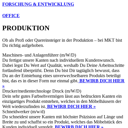
FORSCHUNG & ENTWICKLUNG
OFFICE
PRODUKTION
Ob als Profi oder Quereinsteiger in der Produktion – bei MKT bist
Du richtig aufgehoben.
Maschinen- und Anlagenführer (m/W/D)
Du fertigst unsere Kanten nach individuellem Kundenwunsch.
Dabei legst Du Wert auf Qualität, weshalb Du Deine Arbeitsschritte
fortlaufend überprüfst. Denn Du bist Dir tagtäglich bewusst, dass
Du an der Entstehung eines unverwechselbaren Produkts beteiligt
bist, das es in dieser Form nur einmal gibt.
BEWIRB DICH HIER
»
Drucker/medientechnologe Druck (m/W/D)
Dein sehr gutes Farbsehvermögen lässt aus bedruckten Kanten ein
einzigartiges Produkt entstehen, welches in den Möbelhäusern der
Welt wiederzufinden ist.
BEWIRB DICH HIER »
Schneidwerker (m/w/d)
Du schneidest unsere Kanten mit höchster Präzision auf Länge und
Breite zu und schaffst so ein Produkt, welches das Möbelstück des
Kunden individuell veredelt.
BEWIRB DICH HIER »