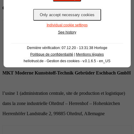
Comment nous trouver
Individual cookie settings
Ce contenu a été bloqué. Durch das laden akzeptieren Sie
See history
unsere
Politique de confidentialité
.
Inhalt laden
Dernière vérification: 07.12.20 - 13:31:38 Horloge
Politique de confidentialité
|
Mentions légales
hellotrust.de - Gestion des cookies - v.0.1.6.5 - en_US
MKT Moderne Kunststoff-Technik Gebrüder Eschbach GmbH
l’usine 1 (administration centrale, site de production et logistique)
dans la zone industrielle Ohrdruf – Herrenhof – Hohenkirchen
Herrenhöfer Landstraße 2, 99885 Ohrdruf, Allemagne