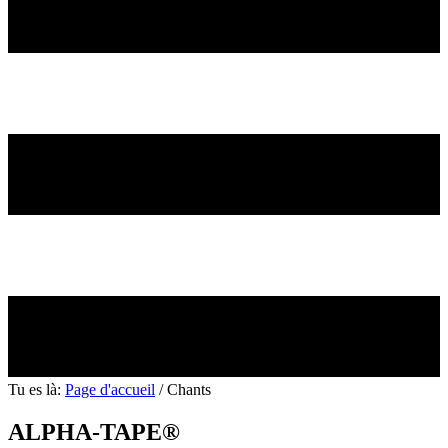
Tu es là:
Page d'accueil
/
Chants
ALPHA-TAPE®