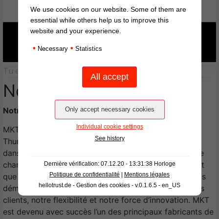
We use cookies on our website. Some of them are
essential while others help us to improve this
website and your experience.
•
•
Necessary
Statistics
Tu es là:
Page d'accueil
/
Entreprise
Nous faisons des chants
Notre défi quotidien
Individual cookie settings
MKT (Modern Kunstoff Technik), basée à Ohrdruf en
See history
Thuringe, est synonyme de compétence approfondie
dans le développement et la production de bandes de
chant thermoplastiques depuis plus de 25 ans. En tant
Dernière vérification: 07.12.20 - 13:31:38 Horloge
Politique de confidentialité
|
Mentions légales
que partenaire de l’industrie mondiale du meuble, nous
hellotrust.de - Gestion des cookies - v.0.1.6.5 - en_US
démontrons quotidiennement notre proximité avec les
clients, notre flexibilité et notre force d’innovation. MKT
est devenu avec succès l’un des principaux fabricants de