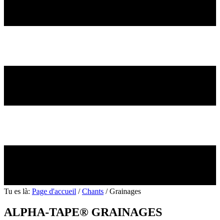
Tu es là:
Page d'accueil
/
Chants
/
Grainages
ALPHA-TAPE® GRAINAGES