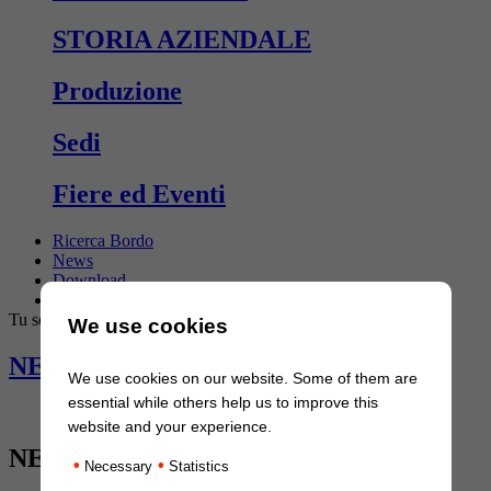
STORIA AZIENDALE
Produzione
Sedi
Fiere ed Eventi
Ricerca Bordo
News
Download
Contatto
Tu sei qui:
Pagina iniziale
/
News
We use cookies
NEWSLETTER
We use cookies on our website. Some of them are
essential while others help us to improve this
Abonnati ora!
website and your experience.
NEWS
•
•
Necessary
Statistics