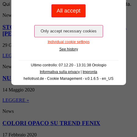
Qui trova tutti gli attuali contributi della nostra azienda.
News
STOPGAP FLUID – IL FORTE SIGGILLANTE
[PER BORDI]
Individual cookie settings
29 Giugno 2020
See history
LEGGERE »
Ultimo controllo: 07.12.20 - 13:31:38 Orologio
News
Informativa sulla privacy
|
Impronta
NUOVE COLLEZIONI 2020
hellotrust.de - Cookie Management - v.0.1.6.5 - en_US
14 Maggio 2020
LEGGERE »
News
COLORI OPACO SU TREND FENIX
17 Febbraio 2020