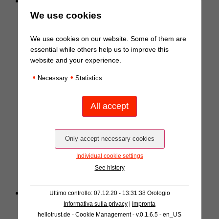
Bordi
We use cookies
Design
We use cookies on our website. Some of them are
Goffrature
essential while others help us to improve this
website and your experience.
Finiture Superficiali
•
•
Necessary
Statistics
Materie prime
Abbinamento perfetto
PROGRAMMA DI MAGAZZINO
Individual cookie settings
APPLICAZIONI SPECIALI ET
See history
ACCESSORI
Impresa
Ultimo controllo: 07.12.20 - 13:31:38 Orologio
Informativa sulla privacy
|
Impronta
Ammini­strazione
hellotrust.de - Cookie Management - v.0.1.6.5 - en_US