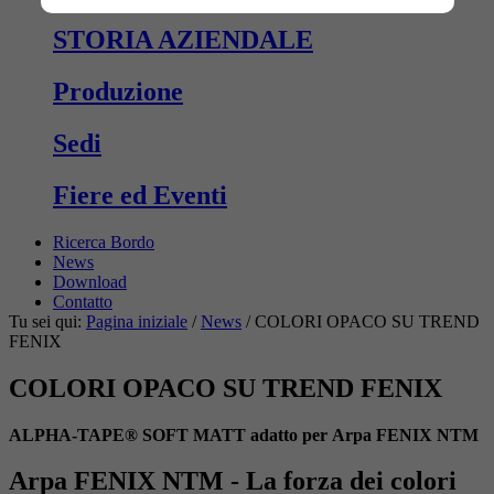
STORIA AZIENDALE
Produzione
Sedi
Fiere ed Eventi
Ricerca Bordo
News
Download
Contatto
Tu sei qui:
Pagina iniziale
/
News
/
COLORI OPACO SU TREND
FENIX
COLORI OPACO SU TREND FENIX
ALPHA-TAPE® SOFT MATT adatto per Arpa FENIX NTM
Arpa FENIX NTM - La forza dei colori